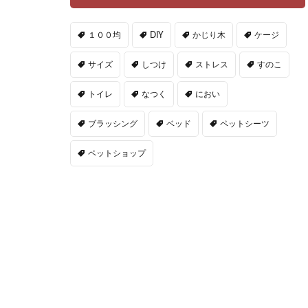
１００均
DIY
かじり木
ケージ
サイズ
しつけ
ストレス
すのこ
トイレ
なつく
におい
ブラッシング
ベッド
ペットシーツ
ペットショップ