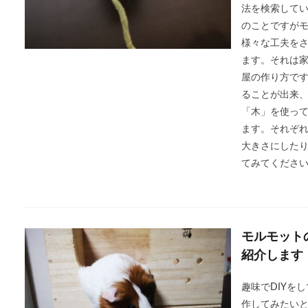
法を検索して
のことですが
様々な工夫を
ます。それは
屋の作り方で
ることが出来
「木」を使っ
ます。それぞ
大きさにした
てみてくださ
モルモット
紹介します
趣味でDIYを
作してみたい