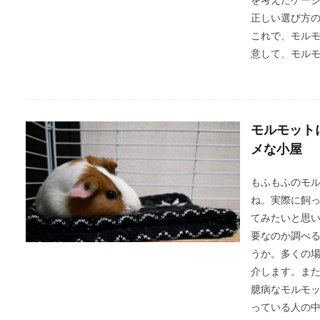
を考えたケー
正しい選び方
これで、モル
意して、モル
モルモット
メな小屋
もふもふのモ
ね。実際に飼
てみたいと思
要なのか調べ
うか。多くの
介します。ま
臆病なモルモ
っている人の