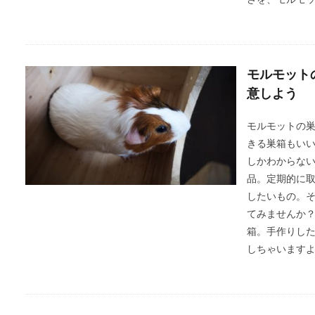
さを、モルモ
モルモット
意しよう
モルモットの
きる巣箱もい
しかわからな
品。定期的に
したいもの。
てみませんか
箱。手作りし
しちゃいます