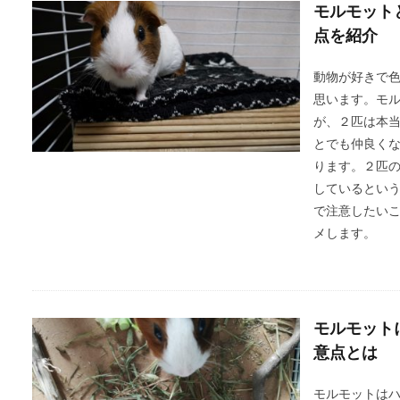
モルモット
点を紹介
動物が好きで
思います。モ
が、２匹は本
とでも仲良く
ります。２匹
しているとい
で注意したい
メします。
モルモット
意点とは
モルモットは