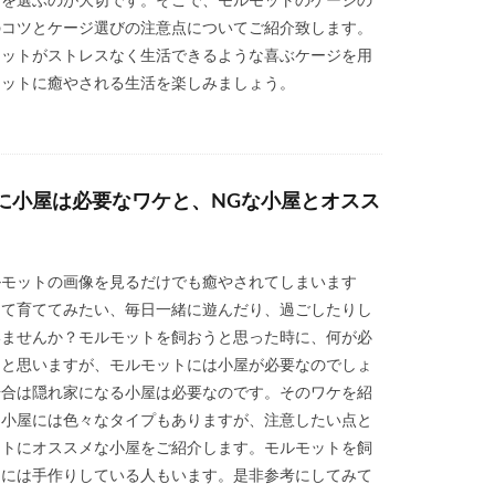
ジを選ぶのが大切です。そこで、モルモットのケージの
のコツとケージ選びの注意点についてご紹介致します。
モットがストレスなく生活できるような喜ぶケージを用
モットに癒やされる生活を楽しみましょう。
に小屋は必要なワケと、NGな小屋とオスス
ルモットの画像を見るだけでも癒やされてしまいます
って育ててみたい、毎日一緒に遊んだり、過ごしたりし
いませんか？モルモットを飼おうと思った時に、何が必
ると思いますが、モルモットには小屋が必要なのでしょ
場合は隠れ家になる小屋は必要なのです。そのワケを紹
た小屋には色々なタイプもありますが、注意したい点と
ットにオススメな小屋をご紹介します。モルモットを飼
中には手作りしている人もいます。是非参考にしてみて