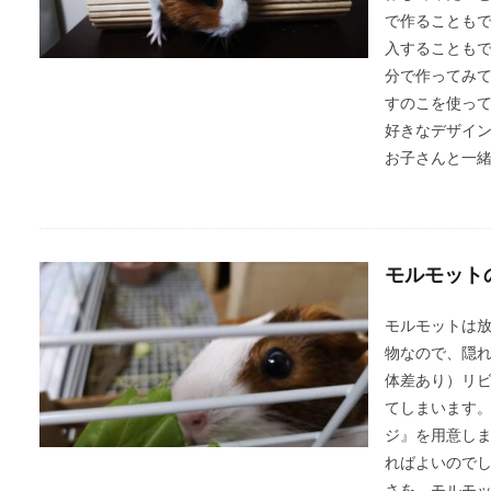
で作ることもで
入することも
分で作ってみ
すのこを使っ
好きなデザイ
お子さんと一
モルモット
モルモットは
物なので、隠
体差あり）リ
てしまいます
ジ』を用意し
ればよいので