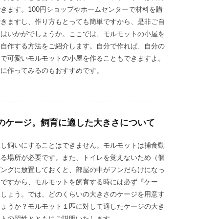
きます。100円ショップやホームセンターで材料を購
できますし、作り方もとっても簡単ですから、是非ご自
てはいかがでしょうか。ここでは、モルモットの小屋を
て自作する方法をご紹介します。自分で作れば、自分の
ンで可愛いモルモットの小屋を作ることもできますよ。
緒に作ってみるのもおすすめです。
のケージ。飼育に適した大きさについて
放し飼いにすることはできません。モルモットは捕食動
れる場所が必要です。また、トイレを覚えないため（個
ビングに放置しておくと、部屋の中がフンだらけになっ
。ですから、モルモットを飼育する時には必ず『ケー
ましょう。では、どのくらいの大きさのケージを用意す
しょうか？モルモット１匹に対して適したケージの大き