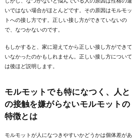
しかし、なつかないと悩んでいる人の原因は性格の違
いではない場合がほとんどです。その原因はモルモッ
トへの接し方です。正しい接し方ができていないの
モルモットの子育てと親離れさ
で、なつかないのです。
せるタイミングについて
もしかすると、家に迎えてから正しい接し方ができて
モルモットは出産後、赤ちゃんモルモッ
いなかったのかもしれません。正しい接し方について
トとどのくらいの時期まで一緒のゲージ
で育てるとよいのでしょうか？...
は後ほど説明します。
モルモットでも特になつく、人と
イングリッシュモルモットなつ
きやすい性格で人気！特徴と育
の接触を嫌がらないモルモットの
て方
特徴とは
これからモルモットを飼おうと思ってい
モルモットが人になつきやすいかどうかは個体差があ
る方で、どの種類のモルモットにしよう