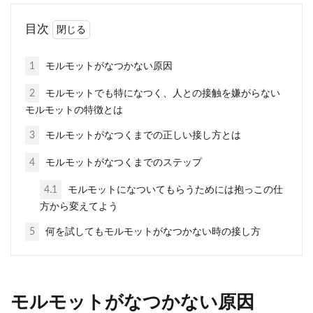
目次
モルモットをリラックスさせる
方法と接し方・ポイントを解説
1
モルモットがなつかない原因
飼っているモルモットともっと仲良くな
2
モルモットでも特になつく、人との接触を嫌がらない
りたいと思っている飼い主さんもいるで
モルモットの特徴とは
しょう。モルモットは人懐...
3
モルモットがなつくまでの正しい接し方とは
4
モルモットがなつくまでのステップ
モルモットがなつかない原因と
4.1
モルモットになついてもらうためには抱っこの仕
方から変えてよう
仲良しになるステップ
5
何を試してもモルモットがなつかない時の接し方
念願のペットとしてモルモットを飼い始
めたけど、なかなかなついていくれない
とお悩みの方はいませんか？...
モルモットがなつかない原因