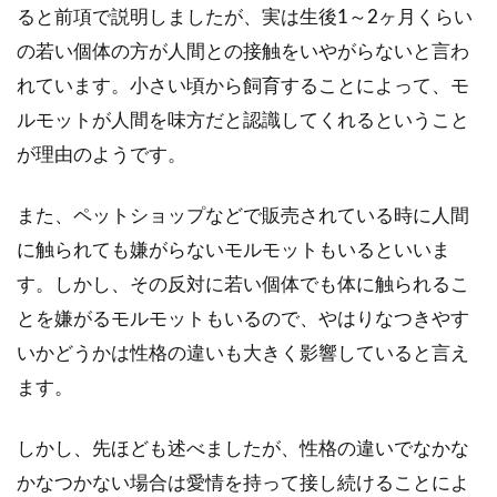
か悩んでいる方はいませんか？...
ると前項で説明しましたが、実は生後1～2ヶ月くらい
の若い個体の方が人間との接触をいやがらないと言わ
れています。小さい頃から飼育することによって、モ
モルモットの触り方について。
ルモットが人間を味方だと認識してくれるということ
触るまでには時間が必要
が理由のようです。
モルモットの触り方を知りたい！うちの
また、ペットショップなどで販売されている時に人間
子は、ナデナデさせてくれない。それど
に触られても嫌がらないモルモットもいるといいま
ころか警戒心むき...
す。しかし、その反対に若い個体でも体に触られるこ
とを嫌がるモルモットもいるので、やはりなつきやす
いかどうかは性格の違いも大きく影響していると言え
モルモットが産む子供の数は多
ます。
い。繁殖の場合の注意点につい
て
しかし、先ほども述べましたが、性格の違いでなかな
かなつかない場合は愛情を持って接し続けることによ
すっかり家族の一員のモルモットがとて