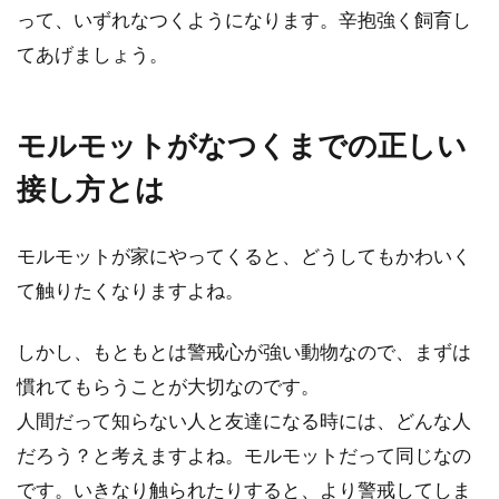
もなついていて可愛い。子供がいたらも
って、いずれなつくようになります。辛抱強く飼育し
っと可愛いだろうと考...
てあげましょう。
モルモットがなつくまでの正しい
モルモットに話しかける最適な
時期やコミュニケーションの効
接し方とは
果
モルモットが家にやってくると、どうしてもかわいく
これからモルモットを飼い始めたいと考
て触りたくなりますよね。
えているあなた。モルモットを迎い入れ
たら可愛くて、すぐにでも...
しかし、もともとは警戒心が強い動物なので、まずは
慣れてもらうことが大切なのです。
人間だって知らない人と友達になる時には、どんな人
モルモットが懐くのかどうかは
だろう？と考えますよね。モルモットだって同じなの
育て方にポイントがあります
です。いきなり触られたりすると、より警戒してしま