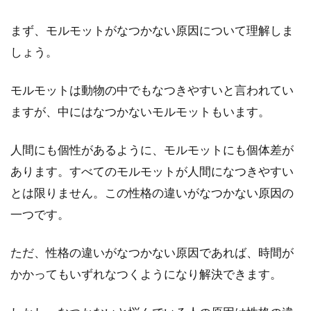
まず、モルモットがなつかない原因について理解しま
モルモットの赤ちゃんの育て
しょう。
方！餌や成長スピード・注意点
を解説
モルモットは動物の中でもなつきやすいと言われてい
飼っているお母さんモルモットが赤ちゃ
ますが、中にはなつかないモルモットもいます。
んの出産を控えていると、飼い主さんも
緊張と心配の中、お母さんモル...
人間にも個性があるように、モルモットにも個体差が
あります。すべてのモルモットが人間になつきやすい
とは限りません。この性格の違いがなつかない原因の
モルモットが巣箱から出てこな
一つです。
い理由は。初めての接し方
ただ、性格の違いがなつかない原因であれば、時間が
ペットとしてモルモットを迎えたけど、
かかってもいずれなつくようになり解決できます。
巣箱から全然出てきてくれないと心配し
ている方はいませんか？モ...