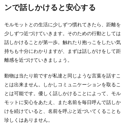
ンで話しかけると安心する
モルモットとの生活に少しずつ慣れてきたら、距離を
モルモットの触り方について。
少しずつ近づけていきます。そのための行動としては
触るまでには時間が必要
話しかけることが第一歩。触れたり抱っこをしたい気
モルモットの触り方を知りたい！うちの
持ちも十分にわかりますが、まずは話しがけをして距
子は、ナデナデさせてくれない。それど
離感を近づけていきましょう。
ころか警戒心むき...
動物は当たり前ですが私達と同じような言葉を話すこ
とは出来ません。しかしコミュニケーションを取るこ
モルモットをリラックスさせる
とは可能です。優しく話しかけることによって、モル
方法と接し方・ポイントを解説
モットに安心をあたえ、また名前を毎日呼んで話しか
けを続けていると、名前を呼ぶと近づいてくることも
飼っているモルモットともっと仲良くな
りたいと思っている飼い主さんもいるで
珍しくはありません。
しょう。モルモットは人懐...