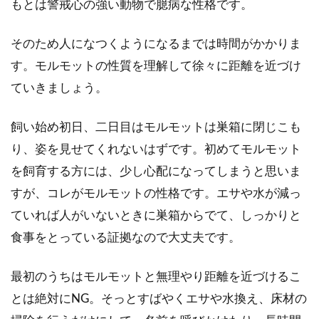
もとは警戒心の強い動物で臆病な性格です。
方！餌や成長スピード・注意点
を解説
そのため人になつくようになるまでは時間がかかりま
す。モルモットの性質を理解して徐々に距離を近づけ
飼っているお母さんモルモットが赤ちゃ
ていきましょう。
んの出産を控えていると、飼い主さんも
緊張と心配の中、お母さんモル...
飼い始め初日、二日目はモルモットは巣箱に閉じこも
り、姿を見せてくれないはずです。初めてモルモット
を飼育する方には、少し心配になってしまうと思いま
モルモットがなつくためには餌
すが、コレがモルモットの性格です。エサや水が減っ
のあげ方や接し方に注意が必要
ていれば人がいないときに巣箱からでて、しっかりと
です
食事をとっている証拠なので大丈夫です。
小学生の子供にせがまれ、犬や猫は飼え
最初のうちはモルモットと無理やり距離を近づけるこ
ないし…と家族で決めて飼い始めたモルモ
ット。ホームセンターや...
とは絶対にNG。そっとすばやくエサや水換え、床材の