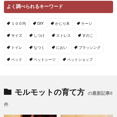
よく調べられるキーワード
１００均
DIY
かじり木
ケージ
サイズ
しつけ
ストレス
すのこ
トイレ
なつく
におい
ブラッシング
ベッド
ペットシーツ
ペットショップ
モルモットの育て方
の最新記事8
件