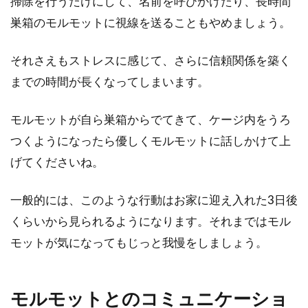
掃除を行うだけにして、名前を呼びかけたり、長時間
巣箱のモルモットに視線を送ることもやめましょう。
モルモットが懐くのかどうかは
それさえもストレスに感じて、さらに信頼関係を築く
育て方にポイントがあります
までの時間が長くなってしまいます。
モルモットはペットとして比較的飼いや
すく人にも懐きやすいと言われています
モルモットが自ら巣箱からでてきて、ケージ内をうろ
が、実際に飼うとなると本当に...
つくようになったら優しくモルモットに話しかけて上
げてくださいね。
モルモットが巣箱から出てこな
一般的には、このような行動はお家に迎え入れた3日後
い。飼い始めの接し方のポイン
くらいから見られるようになります。それまではモル
ト
モットが気になってもじっと我慢をしましょう。
モルモットはとても臆病な生き物です。
ペットして家に迎えても、新しい環境に
モルモットとのコミュニケーショ
慣れるまでには時間が必要です...