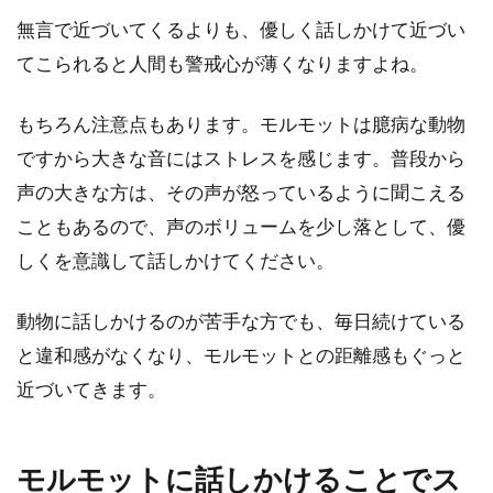
無言で近づいてくるよりも、優しく話しかけて近づい
てこられると人間も警戒心が薄くなりますよね。
モルモットが産む子供の数は多
もちろん注意点もあります。モルモットは臆病な動物
い。繁殖の場合の注意点につい
ですから大きな音にはストレスを感じます。普段から
て
声の大きな方は、その声が怒っているように聞こえる
すっかり家族の一員のモルモットがとて
こともあるので、声のボリュームを少し落として、優
もなついていて可愛い。子供がいたらも
しくを意識して話しかけてください。
っと可愛いだろうと考...
動物に話しかけるのが苦手な方でも、毎日続けている
と違和感がなくなり、モルモットとの距離感もぐっと
モルモットの子育てと親離れさ
近づいてきます。
せるタイミングについて
モルモットは出産後、赤ちゃんモルモッ
モルモットに話しかけることでス
トとどのくらいの時期まで一緒のゲージ