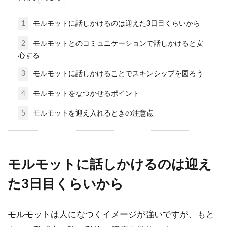
て方
1
モルモットに話しかけるのは迎えた3日目くらいから
これからモルモットを飼おうと思ってい
2
モルモットとのコミュニケーションで話しかけると安
る方で、どの種類のモルモットにしよう
心する
か悩んでいる方はいませんか？...
3
モルモットに話しかけることでスキンシップを図ろう
4
モルモットをなつかせるポイント
モルモットが巣箱から出てこな
5
モルモットを迎え入れるときの注意点
い理由は。初めての接し方
ペットとしてモルモットを迎えたけど、
モルモットに話しかけるのは迎え
巣箱から全然出てきてくれないと心配し
ている方はいませんか？モ...
た3日目くらいから
モルモットは人になつくイメージが強いですが、もと
モルモットの赤ちゃんの育て