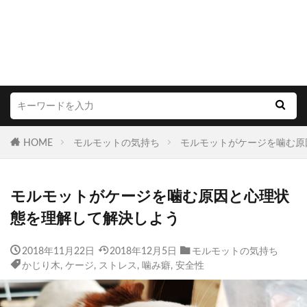
HOME
モルモットの気持ち
モルモットがケージを噛む原
モルモットがケージを噛む原因と心理状
態を理解して解決しよう
2018年11月22日
2018年12月5日
モルモットの気持ち
かじり木
,
ケージ
,
ストレス
,
噛み癖
,
安全性