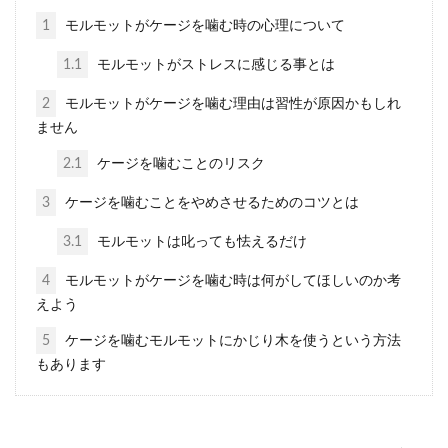
いて原因や対処法と飼育のコツ
1
モルモットがケージを噛む時の心理について
モルモットのストレス行動について気に
1.1
モルモットがストレスに感じる事とは
なっている、飼い主さんも多いかと思い
2
モルモットがケージを噛む理由は習性が原因かもしれ
ます。もしかして、この行...
ません
2.1
ケージを噛むことのリスク
モルモットは鳴き声で気持を表
3
ケージを噛むことをやめさせるためのコツとは
します。警戒している時の鳴き
3.1
モルモットは叱っても怯えるだけ
方
4
モルモットがケージを噛む時は何がしてほしいのか考
えよう
モルモットは鳴き声で自分の気持を表し
たり、コミニュケーションを計ろうとし
5
ケージを噛むモルモットにかじり木を使うという方法
たりします。夜行性で...
もあります