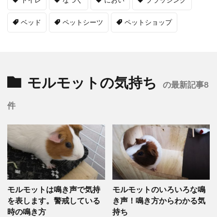
トイレ
なつく
におい
ブラッシング
ベッド
ペットシーツ
ペットショップ
モルモットの気持ち
の最新記事8
件
モルモットは鳴き声で気持
モルモットのいろいろな鳴
を表します。警戒している
き声！鳴き方からわかる気
時の鳴き方
持ち