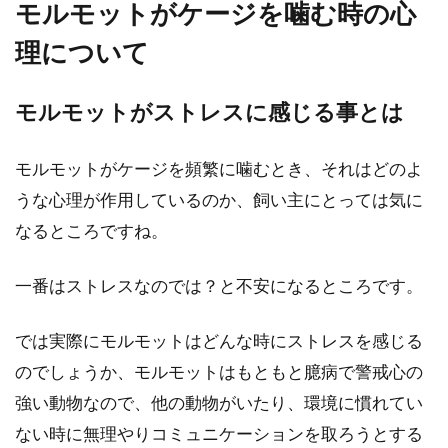
モルモットが撫でると伸びるの
モルモットがケージを噛む時の心
は嬉しい証拠！なつかせるコツ
理について
モルモットが撫でると伸びる動作をした
モルモットがストレスに感じる事とは
ときは、モルモットを飼う初心者として
は喜んでくれているのか、それ...
モルモットがケージを頻繁に噛むとき、それはどのよ
うな心理が作用しているのか、飼い主にとっては気に
かわいいモルモット！かわいす
なるところですね。
ぎる仕草・鳴き声・フォルムを
一番はストレスなのでは？と不安になるところです。
紹介
では実際にモルモットはどんな時にストレスを感じる
かわいい、かわいいモルモット！ハムス
ターでもうさぎでもなくモルモット！日
のでしょうか、モルモットはもともと臆病で警戒心の
本ではまだメ...
強い動物なので、他の動物がいたり、環境に慣れてい
ない時に無理やりコミュニケーションを取ろうとする