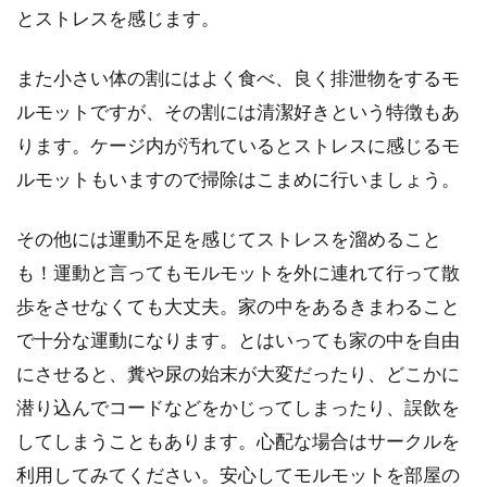
とストレスを感じます。
モルモットが噛む！痛いと感じ
るほど強く噛む時の気持ちと対
また小さい体の割にはよく食べ、良く排泄物をするモ
処法
ルモットですが、その割には清潔好きという特徴もあ
ります。ケージ内が汚れているとストレスに感じるモ
家にお迎えしたばかりのモルモットが飼
ルモットもいますので掃除はこまめに行いましょう。
い主さんを噛む事に頭を悩ませている人
もいますよね。痛いと感じるほ...
その他には運動不足を感じてストレスを溜めること
も！運動と言ってもモルモットを外に連れて行って散
歩をさせなくても大丈夫。家の中をあるきまわること
モルモットが噛む理由・甘噛と
で十分な運動になります。とはいっても家の中を自由
本気で噛む時の対処法と懐く方
にさせると、糞や尿の始末が大変だったり、どこかに
法
潜り込んでコードなどをかじってしまったり、誤飲を
お子さんが飼いたいと言って飼い始めた
してしまうこともあります。心配な場合はサークルを
モルモット。家族の一員として迎えたモ
利用してみてください。安心してモルモットを部屋の