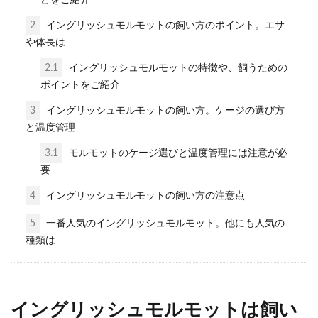
がしていませんか。モルモットには、ブ
ラッシングが必要なの...
2
イングリッシュモルモットの飼い方のポイント。エサ
や体長は
2.1
イングリッシュモルモットの特徴や、飼うための
ポイントをご紹介
モルモットのデメリットを理解
して飼うかどうかを決めよう
3
イングリッシュモルモットの飼い方。ケージの選び方
と温度管理
子供の友達がモルモットを飼っているこ
3.1
モルモットのケージ選びと温度管理には注意が必
とを知って「うちでも飼いたい。」と子
要
供に言われると、モルモットな...
4
イングリッシュモルモットの飼い方の注意点
5
一番人気のイングリッシュモルモット。他にも人気の
種類は
モルモットは音に敏感！ケージ
を置く場所と怖がる音への対処
法
イングリッシュモルモットは飼い