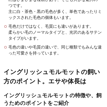
つです。
家族全員のアイドルになっているペット
主に白・茶色・黒の毛色が多く、単色であったりミ
のモルモット。いつまでも家族の一員と
ックスされた毛色の個体もいます。
して癒やしを届けて欲しい...
毛色だけではなく、毛質にも違いがあります。
柔らかい毛のノーマルタイプと、光沢のあるサテン
タイプがいます。
モルモットがトイレの砂を食べ
毛色の違いや毛質の違いで、同じ種類でもみんな違
るときの対処法とメリット
った可愛さを持っています。
モルモットがトイレの砂を食べるのを発
見してしまったあなた。モルモットはト
イングリッシュモルモットの飼い
イレをなかなか覚えられな...
方のポイント。エサや体長は
イングリッシュモルモットの特徴や、飼
モルモットの最初の掃除のポイ
うためのポイントをご紹介
ントと効率的にする方法とは