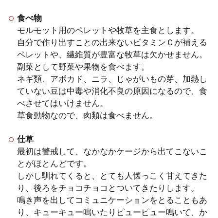
らしでもモルモットを飼えるか
食べ物
解説
モルモット用のペレットや牧草を主食とします。
自分で作り出すことの出来ないビタミンＣが補える
一人暮らしが寂しくてモルモットを飼い
ペレットや、繊維質が豊富な牧草は欠かせません。
たいと思っている女性もいますよね。で
副菜として野菜や果物を食べます。
も、自分がお仕事などで外出し...
ネギ類、アボカド、ニラ、じゃがいもの芽、加熱し
ていない豆は中毒や消化不良の原因になるので、食
べさせてはいけません。
モルモットを飼う場合、メリッ
草食動物なので、肉類は食べません。
トとデメリットではメリットが
仕草
多い
最初は警戒して、なかなかケージから出てこないこ
とがほとんどです。
モルモットを飼うことについてお悩みで
しかし馴れてくると、とても人懐っこく甘えてきた
はないではないでしょうか。何事にもメ
り、後ろをチョコチョコとついてきたりします。
リットとデメリットは...
鳴き声を出してコミュニケーションをとることもあ
り、キューキュー鳴いたりピューピュー鳴いて、か