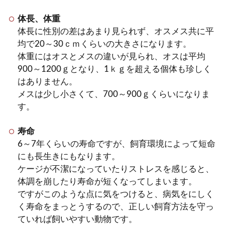
体長、体重
モルモットの飼育をはじめると最初の掃
除のタイミングややり方に悩みます。モ
体長に性別の差はあまり見られず、オスメス共に平
ルモットはよく食べるし、...
均で20～30ｃｍくらいの大きさになります。
体重にはオスとメスの違いが見られ、オスは平均
900～1200ｇとなり、1ｋｇを超える個体も珍しく
はありません。
モルモットは遊ばせ方の工夫で
メスは少し小さくて、700～900ｇくらいになりま
ストレスを与えない安全な飼育
す。
を
寿命
6～7年くらいの寿命ですが、飼育環境によって短命
モルモットの遊ばせ方についてどんな風
にも長生きにもなります。
に遊ばせたらいいのかお悩みのあなた。
ケージが不潔になっていたりストレスを感じると、
モルモットをせっかく飼っ...
体調を崩したり寿命が短くなってしまいます。
ですがこのような点に気をつけると、病気をにしく
く寿命をまっとうするので、正しい飼育方法を守っ
モルモットの飼い方は？一人暮
ていれば飼いやすい動物です。