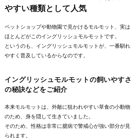
元気なお子さんがいるご家庭でモルモッ
やすい種類として人気
トを飼育していると、お子さんが元気に
走り回る音にモルモットが怯え...
ペットショップや動物園で見かけるモルモット、実は
ほとんどがこのイングリッシュモルモットです。
というのも、イングリッシュモルモットが、一番馴れ
モルモットを１ケージで多頭飼
やすく普及しているからなのです。
いすることは可能だが注意が必
要
イングリッシュモルモットの飼いやすさ
モルモットを新たに迎え入れたいけど、
の秘訣などをご紹介
１ケージで多頭飼いしてもいいのかと悩
んでいませんか？既に...
本来モルモットは、外敵に狙われやすい草食の小動物
のため、身を隠して生きていました。
モルモットの飼い方の注意点。
そのため、性格は非常に臆病で警戒心が強い部分が見
ペットを初めて飼う方へ
られます。