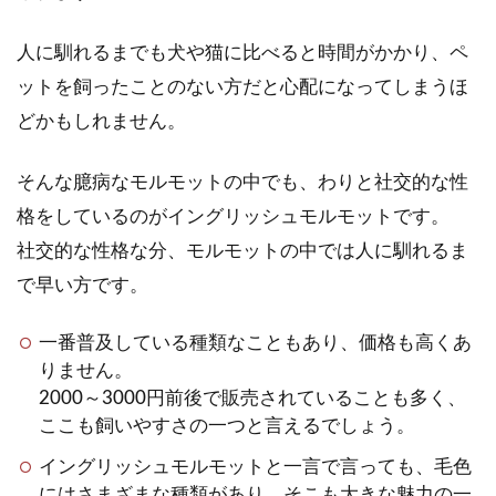
初めてのペットとしても人気のモルモッ
人に馴れるまでも犬や猫に比べると時間がかかり、ペ
トですが、お子様から飼って欲しいとせ
ットを飼ったことのない方だと心配になってしまうほ
がまれている方も多いと思いま...
どかもしれません。
そんな臆病なモルモットの中でも、わりと社交的な性
モルモットの基本的な飼い方と
格をしているのがイングリッシュモルモットです。
人気の種類【初心者向け】
社交的な性格な分、モルモットの中では人に馴れるま
で早い方です。
お子様からペットが欲しいと言われ、モ
ルモットを飼おうかどうかお悩みの方は
一番普及している種類なこともあり、価格も高くあ
いませんか？犬や猫のお世...
りません。
2000～3000円前後で販売されていることも多く、
ここも飼いやすさの一つと言えるでしょう。
モルモットの飼い方を間違える
イングリッシュモルモットと一言で言っても、毛色
と寿命を縮めてしまう事になる
にはさまざまな種類があり、そこも大きな魅力の一