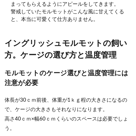
まってもらえるようにアピールをしてきます。
警戒していたモルモットがこんな風に甘えてくる
モルモットに服を着せる時のコ
と、本当に可愛くて仕方ありません。
ツと注意点。ストレスに注意し
て
イングリッシュモルモットの飼い
ペットが洋服を着ている姿はとても可愛
方。ケージの選び方と温度管理
いものです。自分が飼っているモルモッ
トにも服を着せてみたいと...
モルモットのケージ選びと温度管理には
注意が必要
体長が30ｃｍ前後、体重が1ｋｇ程の大きさになるの
で、ケージの大きさもそれなりになります。
高さ40ｃｍ×幅60ｃｍくらいのスペースは必要でしょ
う。