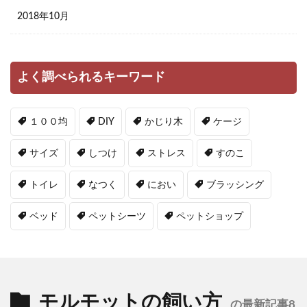
2018年10月
よく調べられるキーワード
１００均
DIY
かじり木
ケージ
サイズ
しつけ
ストレス
すのこ
トイレ
なつく
におい
ブラッシング
ベッド
ペットシーツ
ペットショップ
モルモットの飼い方
の最新記事8