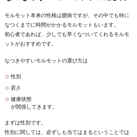
たいと思っている女性もいますよね。で
も、自分がお仕事などで外出し...
モルモット本来の性格は臆病ですが、その中でも特に
なつくまでに時間がかかるモルモットもいます。
初心者であれば、少しでも早くなついてくれるモルモ
モルモットの皮脂腺とは・皮脂
ットがおすすめです。
腺から出る分泌液などの臭い対
策
なつきやすいモルモットの選び方は
性別
モルモットを飼育し始めたばかりの飼い
主さんの中には、モルモットの臭いにつ
若さ
いて頭を悩ませている人もいま...
健康状態
が関係してきます。
まずは性別です。
性別に関しては、必ずしも当てはまるということでは