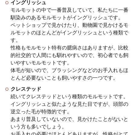
イングリッシュ
モルモットの中で一番普及していて、私たちに一番
モルモットの飼い方とは？ケー
馴染みのあるモルモットがイングリッシュです。
ジの選び方や設置場所を紹介し
ペットショップで見かけたり、動物園で見かけるモ
ルモットのほとんどがイングリッシュという種類で
ます
す。
性格もモルモット特有の臆病さはありますが、比較
モルモットの飼い方で悩んでしまうのが
的社交的で人間にも馴れやすいので、初心者でも飼
ケージの決め方ではないでしょうか。初
いやすいモルモットです。
めてモルモットを飼う場合、ど...
体毛が短いので、ブラッシングなどのお手入れもほ
とんど必要ないことも飼いやすさの一つです。
クレステッド
モルモットに服を着せる時のコ
続いてクレステッドという種類のモルモットです。
ツと注意点。ストレスに注意し
イングリッシュと似たような見た目ですが、頭部の
て
逆立った毛が特徴的です。
あまり普及していないので、見かけたことがないと
ペットが洋服を着ている姿はとても可愛
いう方も多いでしょう。
いものです。自分が飼っているモルモッ
お手入れの必要はほとんどありますが、性格がとて