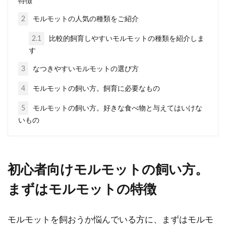
特徴
家族全員のアイドルになっているペット
2
モルモットの人気の種類をご紹介
のモルモット。いつまでも家族の一員と
して癒やしを届けて欲しい...
2.1
比較的飼育しやすいモルモットの種類を紹介しま
す
3
なつきやすいモルモットの選び方
モルモットの鳴き声は賃貸アパ
4
モルモットの飼い方。飼育に必要なもの
ートで迷惑になるのかについて
5
モルモットの飼い方。好きな食べ物と与えてはいけな
解説
いもの
これからモルモットを飼おうか悩んでい
る人で、賃貸のアパートに住んでいる人
は、モルモットの鳴き声がご近...
初心者向けモルモットの飼い方。
まずはモルモットの特徴
モルモットは臆病だからストレ
モルモットを飼おうか悩んでいる方に、まずはモルモ
スを与えない飼い方の工夫を