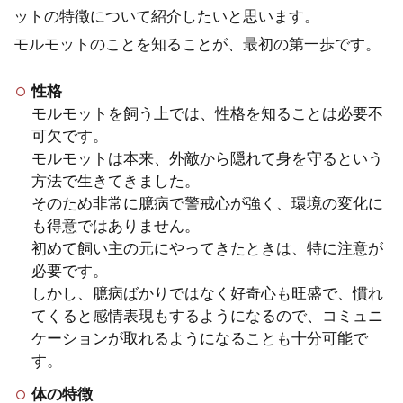
ットの特徴について紹介したいと思います。
モルモットは臆病でストレスに弱い動物
モルモットのことを知ることが、最初の第一歩です。
です。飼い始めたモルモットがとても臆
病で全くケージから出てこない...
性格
モルモットを飼う上では、性格を知ることは必要不
可欠です。
モルモットは本来、外敵から隠れて身を守るという
モルモットを１ケージで多頭飼
方法で生きてきました。
いすることは可能だが注意が必
そのため非常に臆病で警戒心が強く、環境の変化に
要
も得意ではありません。
初めて飼い主の元にやってきたときは、特に注意が
モルモットを新たに迎え入れたいけど、
必要です。
１ケージで多頭飼いしてもいいのかと悩
しかし、臆病ばかりではなく好奇心も旺盛で、慣れ
んでいませんか？既に...
てくると感情表現もするようになるので、コミュニ
ケーションが取れるようになることも十分可能で
す。
モルモットの床材としてタオル
体の特徴