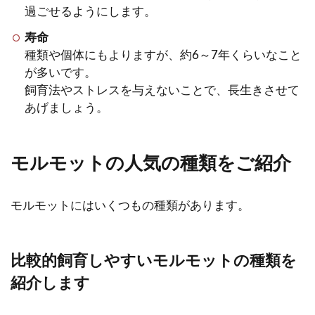
過ごせるようにします。
モルモットの毛並みが悪いなら
定期的なブラッシングとシャン
寿命
種類や個体にもよりますが、約6～7年くらいなこと
プー
が多いです。
飼育法やストレスを与えないことで、長生きさせて
最近モルモットの毛並みが悪いという気
あげましょう。
がしていませんか。モルモットには、ブ
ラッシングが必要なの...
モルモットの人気の種類をご紹介
モルモットがケージを噛むとき
モルモットにはいくつもの種類があります。
の対策方法やストレス解消方法
モルモットがケージを噛むのは、どんな
比較的飼育しやすいモルモットの種類を
ことが原因なのでしょうか？噛んでしま
紹介します
うのは仕方ないとわかっていて...